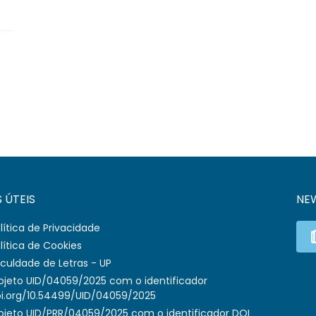
S ÚTEIS
NE
lítica de Privacidade
lítica de Cookies
culdade de Letras - UP
ojeto UID/04059/2025 com o identificador
i.org/10.54499/UID/04059/2025
ojeto UID/PRR/04059/2025 com o identificador DOI