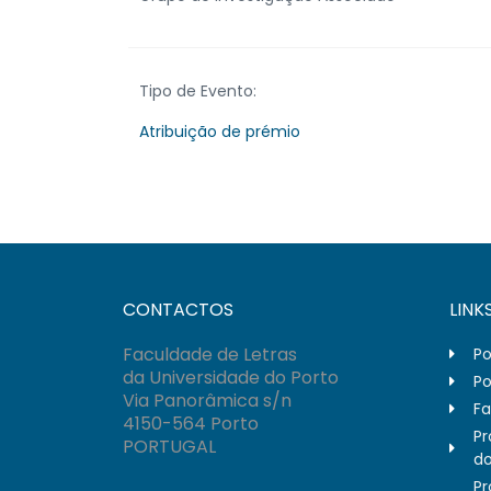
Tipo de Evento:
Atribuição de prémio
CONTACTOS
LINK
Faculdade de Letras
Po
da Universidade do Porto
Po
Via Panorâmica s/n
Fa
4150-564 Porto
Pr
PORTUGAL
do
Pr