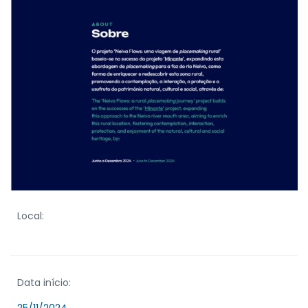
Local:
Data início: