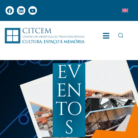
EV
EN
TO
S