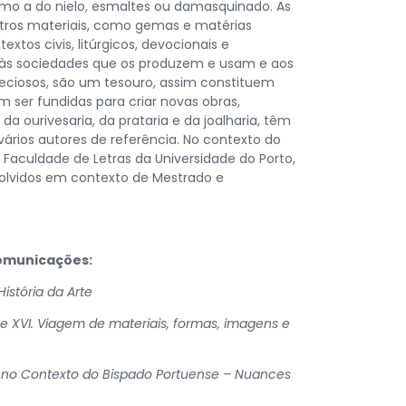
mo a do nielo, esmaltes ou damasquinado. As
ros materiais, como gemas e matérias
xtos civis, litúrgicos, devocionais e
m às sociedades que os produzem e usam e aos
reciosos, são um tesouro, assim constituem
 ser fundidas para criar novas obras,
a ourivesaria, da prataria e da joalharia, têm
vários autores de referência. No contexto do
Faculdade de Letras da Universidade do Porto,
olvidos em contexto de Mestrado e
comunicações:
istória da Arte
e XVI. Viagem de materiais, formas, imagens e
o no Contexto do Bispado Portuense – Nuances