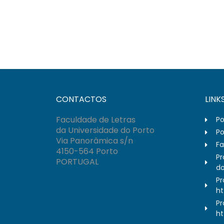
CONTACTOS
LINK
Faculdade de Letras
Po
da Universidade do Porto
Po
Via Panorâmica s/n
Fa
4150-564 Porto
Pr
PORTUGAL
do
Pr
ht
Pr
ht