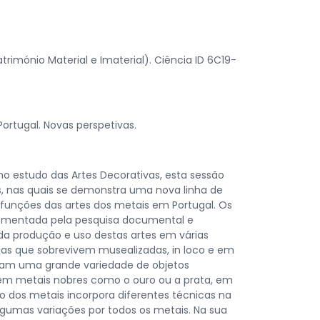
atrimónio Material e Imaterial). Ciência ID 6C19-
Portugal. Novas perspetivas.
no estudo das Artes Decorativas, esta sessão
s, nas quais se demonstra uma nova linha de
e funções das artes dos metais em Portugal. Os
lementada pela pesquisa documental e
da produção e uso destas artes em várias
as que sobrevivem musealizadas, in loco e em
obam uma grande variedade de objetos
r em metais nobres como o ouro ou a prata, em
 dos metais incorpora diferentes técnicas na
lgumas variações por todos os metais. Na sua