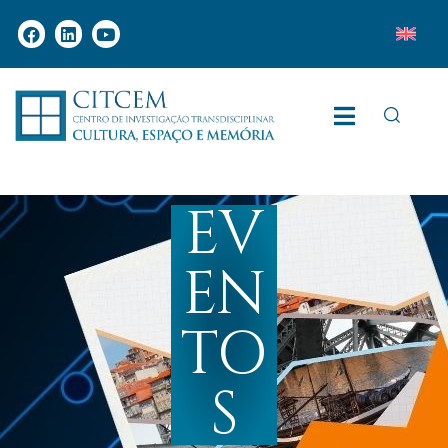
EV
EN
TO
S