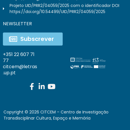
Projeto UID/PRR2/04059/2025 com o identificador DOI
https://doi.org/10.54499/UID/PRR2/04059/2025
NEWSLETTER
Subscrever
+351 22 607 71
77
citcem@letras
.up.pt
Copyright ©
2026
CITCEM – Centro de Investigação
Transdisciplinar Cultura, Espaço e Memória