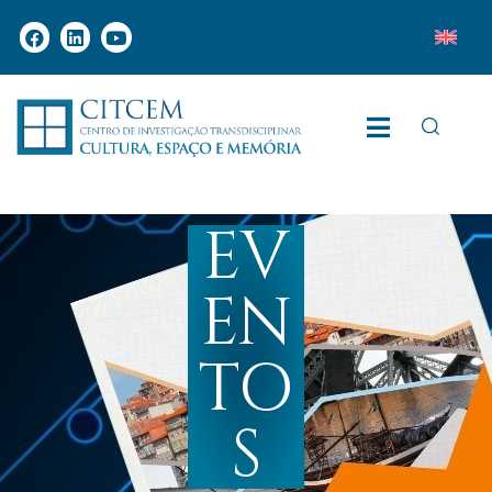
EV
EN
TO
S