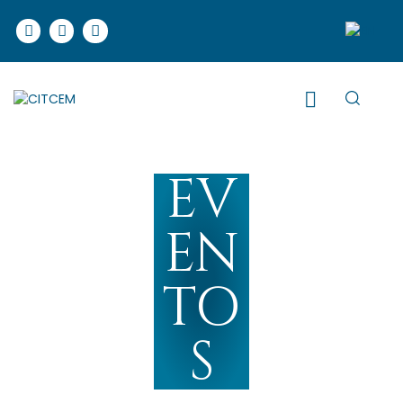
EV
EN
TO
S