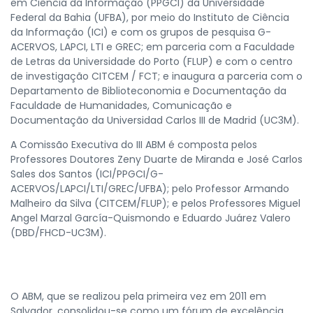
em Ciência da Informação (PPGCI) da Universidade
Federal da Bahia (UFBA), por meio do Instituto de Ciência
da Informação (ICI) e com os grupos de pesquisa G-
ACERVOS, LAPCI, LTI e GREC; em parceria com a Faculdade
de Letras da Universidade do Porto (FLUP) e com o centro
de investigação CITCEM / FCT; e inaugura a parceria com o
Departamento de Biblioteconomia e Documentação da
Faculdade de Humanidades, Comunicação e
Documentação da Universidad Carlos III de Madrid (UC3M).
A Comissão Executiva do III ABM é composta pelos
Professores Doutores Zeny Duarte de Miranda e José Carlos
Sales dos Santos (ICI/PPGCI/G-
ACERVOS/LAPCI/LTI/GREC/UFBA); pelo Professor Armando
Malheiro da Silva (CITCEM/FLUP); e pelos Professores Miguel
Angel Marzal García-Quismondo e Eduardo Juárez Valero
(DBD/FHCD-UC3M).
O ABM, que se realizou pela primeira vez em 2011 em
Salvador, consolidou-se como um fórum de excelência