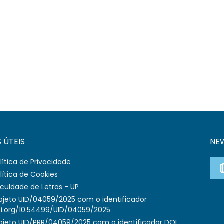
S ÚTEIS
NE
lítica de Privacidade
lítica de Cookies
culdade de Letras - UP
ojeto UID/04059/2025 com o identificador
i.org/10.54499/UID/04059/2025
ojeto UID/PRR/04059/2025 com o identificador DOI