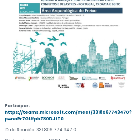
Participar:
https://teams.microsoft.com/meet/3318067743470?
p=naRr7GUfpbZ80DJtT0
ID da Reunião: 331 806 774 347 0