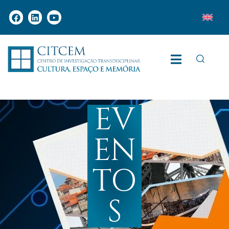
EV
EN
TO
S