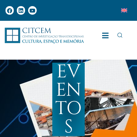
EV
EN
TO
S