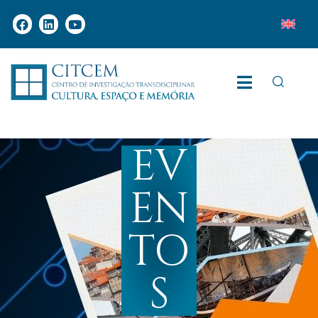
EV
EN
TO
S