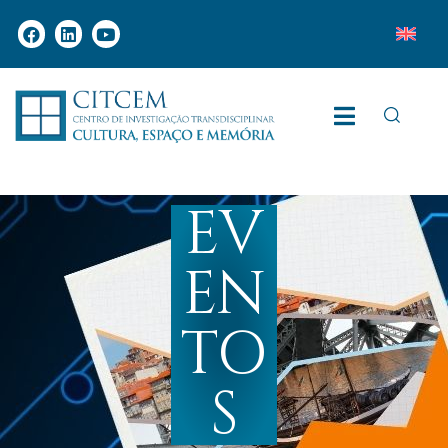
EV
EN
TO
S