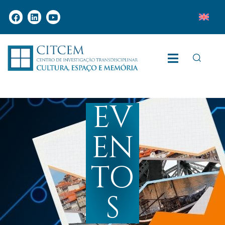
EV
EN
TO
S