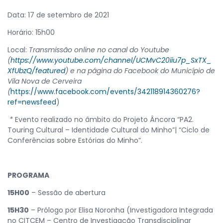
Data: 17 de setembro de 2021
Horário: 15h00
Local:
Transmissão online no canal do Youtube
(
https://www.youtube.com/channel/UCMvC20iiu7p_SxTX_
XfUbzQ/featured
) e na página do Facebook do Município de
Vila Nova de Cerveira
(
https://www.facebook.com/events/342118914360276?
ref=newsfeed
)
*
Evento realizado no âmbito do Projeto Âncora “PA2.
Touring Cultural – Identidade Cultural do Minho”| “Ciclo de
Conferências sobre Estórias do Minho”.
PROGRAMA
15H00
– Sessão de abertura
15H30
– Prólogo por Elisa Noronha (Investigadora Integrada
no CITCEM – Centro de Investigação Transdisciplinar