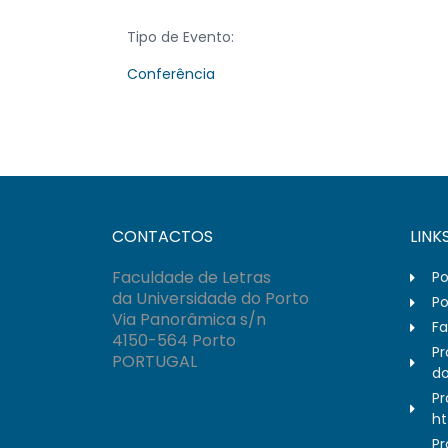
Tipo de Evento:
Conferência
CONTACTOS
LINK
Faculdade de Letras
Po
da Universidade do Porto
Po
Via Panorâmica s/n
Fa
4150-564 Porto
Pr
PORTUGAL
do
Pr
ht
Pr