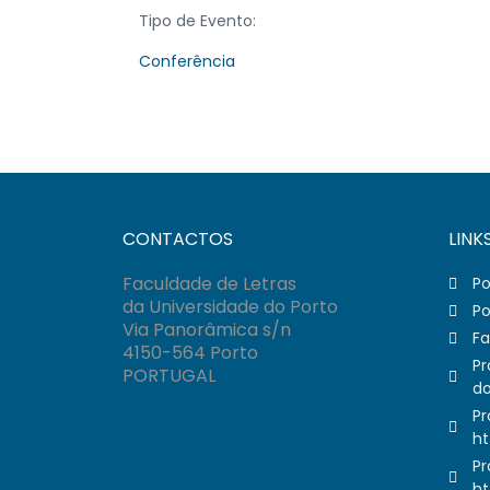
Tipo de Evento:
Conferência
CONTACTOS
LINK
Faculdade de Letras
Po
da Universidade do Porto
Po
Via Panorâmica s/n
Fa
4150-564 Porto
Pr
PORTUGAL
do
Pr
ht
Pr
ht