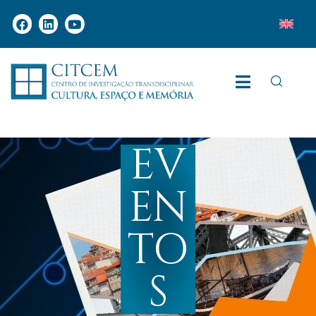
EV
EN
TO
S