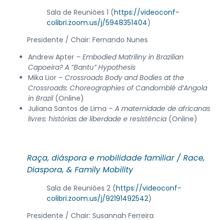
Sala de Reuniões 1 (
https://videoconf-
colibri.zoom.us/j/5948351404
)
Presidente / Chair: Fernando Nunes
Andrew Apter
– Embodied Matriliny in Brazilian
Capoeira? A “Bantu” Hypothesis
Mika Lior –
Crossroads Body and Bodies at the
Crossroads: Choreographies of Candomblé d’Angola
in Brazil
(Online)
Juliana Santos de Lima –
A maternidade de africanas
livres: histórias de liberdade e resistência
(Online)
Raça, diáspora e mobilidade familiar /
Race,
Diaspora, & Family Mobility
Sala de Reuniões 2 (
https://videoconf-
colibri.zoom.us/j/92191492542
)
Presidente / Chair: Susannah Ferreira