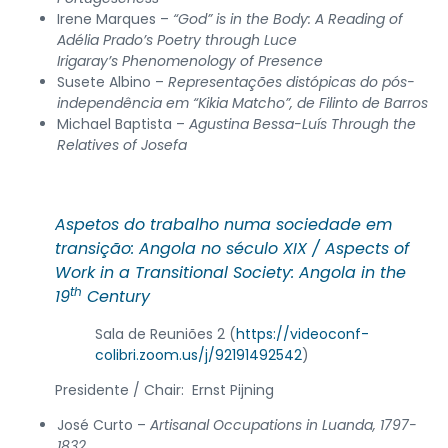
Irene Marques –
“God” is in the Body: A Reading of
Adélia Prado’s Poetry through Luce
Irigaray’s Phenomenology of Presence
Susete Albino –
Representações distópicas do pós-
independência em “Kikia Matcho”, de Filinto de Barros
Michael Baptista –
Agustina Bessa-Luís Through the
Relatives of Josefa
Aspetos do trabalho numa sociedade em
transição: Angola no século XIX /
Aspects of
Work in a Transitional Society: Angola in the
th
19
Century
Sala de Reuniões 2 (
https://videoconf-
colibri.zoom.us/j/92191492542
)
Presidente / Chair: Ernst Pijning
José Curto –
Artisanal Occupations in Luanda, 1797-
1832