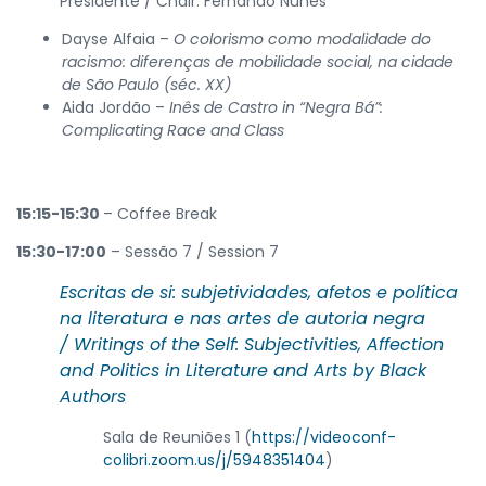
Presidente / Chair: Fernando Nunes
Dayse Alfaia –
O colorismo como modalidade do
racismo: diferenças de mobilidade social, na cidade
de São Paulo (séc. XX)
Aida Jordão –
Inês de Castro in “Negra Bá”:
Complicating Race and Class
15:15-15:30
– Coffee Break
15:30-17:00
– Sessão 7 / Session 7
Escritas de si: subjetividades, afetos e política
na literatura e nas artes de autoria negra
/
Writings of the Self: Subjectivities, Affection
and Politics in Literature and Arts by Black
Authors
Sala de Reuniões 1 (
https://videoconf-
colibri.zoom.us/j/5948351404
)