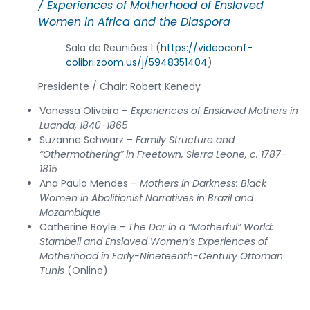
/
Experiences of Motherhood of Enslaved
Women in Africa and the Diaspora
Sala de Reuniões 1 (
https://videoconf-
colibri.zoom.us/j/5948351404
)
Presidente / Chair: Robert Kenedy
Vanessa Oliveira –
Experiences of Enslaved Mothers in
Luanda, 1840-1865
Suzanne Schwarz –
Family Structure and
“Othermothering” in Freetown, Sierra Leone, c. 1787-
1815
Ana Paula Mendes –
Mothers in Darkness: Black
Women in Abolitionist Narratives in Brazil and
Mozambique
Catherine Boyle –
The Dār in a “Motherful” World:
Stambeli and Enslaved Women’s Experiences of
Motherhood in Early-Nineteenth-Century Ottoman
Tunis
(Online)