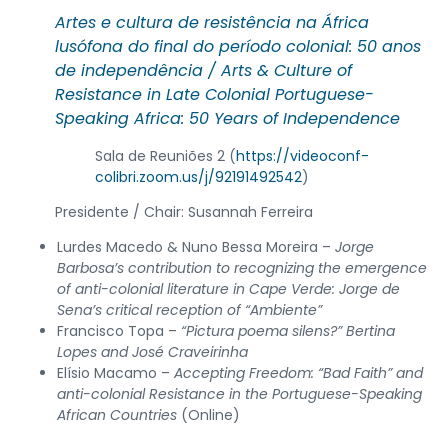
Artes e cultura de resistência na África
lusófona do final do período colonial: 50 anos
de independência /
Arts & Culture of
Resistance in Late Colonial Portuguese-
Speaking Africa: 50 Years of Independence
Sala de Reuniões 2 (
https://videoconf-
colibri.zoom.us/j/92191492542
)
Presidente / Chair: Susannah Ferreira
Lurdes Macedo & Nuno Bessa Moreira –
Jorge
Barbosa’s contribution to recognizing the emergence
of anti-colonial literature in Cape Verde: Jorge de
Sena’s critical reception of “Ambiente”
Francisco Topa –
“Pictura poema silens?”
Bertina
Lopes and José Craveirinha
Elísio Macamo –
Accepting Freedom: “Bad Faith” and
anti-colonial Resistance in the Portuguese-Speaking
African Countries
(Online)