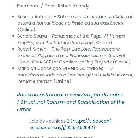
Presidente / Chair: Robert Kenedy
Susana Antunes –
Sob o peso da Inteligência Artificial:
estará a humanidade no limite da sua existência?
(Online)
Sandra Sousa –
Pandemics of the Page: AI, Human
Fragility, and the Literary Reckoning
(Online)
Robert Simon –
The Talmud’s Lore, Forevermore:
Issues of Plagiarism and Professionalism in Student
Use of ChatGPT for Creative Writing Projects
(Online)
Maria da Conceição Oliveira Guimarães –
‘O
admirável mundo novo’ da Inteligência Artificial: amor,
‘temor e tremor’
(Online)
Racismo estrutural e racialização do outro
/
Structural Racism and Racialization of the
Other
Sala de Reuniões 2 (
https://videoconf-
colibri.zoom.us/j/92191492542
)