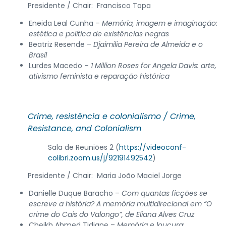
Presidente / Chair: Francisco Topa
Eneida Leal Cunha –
Memória, imagem e imaginação:
estética e política de existências negras
Beatriz Resende –
Djaimilia Pereira de Almeida e o
Brasil
Lurdes Macedo –
1 Million Roses for Angela Davis: arte,
ativismo feminista e reparação histórica
Crime, resistência e colonialismo /
Crime,
Resistance, and Colonialism
Sala de Reuniões 2 (
https://videoconf-
colibri.zoom.us/j/92191492542
)
Presidente / Chair: Maria João Maciel Jorge
Danielle Duque Baracho –
Com quantas ficções se
escreve a história? A memória multidirecional em “O
crime do Cais do Valongo”, de Eliana Alves Cruz
Cheikh Ahmed Tidiane –
Memória e loucura: