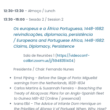
12:30-13:30
– Almoço / Lunch
13:30 -15:00
– Sessão 2 / Session 2
Os europeus e a África Portuguesa, 1448-1682:
reivindicações, diplomacia, persistência
/
Europeans and Portuguese Africa, 1448-1682:
Claims, Diplomacy, Persistence
Sala de Reuniões 1 (
https://videoconf-
colibri.zoom.us/j/5948351404
)
Presidente / Chair: Fernando Nunes
Ernst Pijning –
Before the Siege of Porto: Miguelist
warnings from the Netherlands, 1828-1834
Carlos Martins & Susannah Ferreira –
Breaching the
Treaty of Alcaçovas: Plans for an Anglo-Spanish fleet
to Guinea 1481-82
(Online / presencial)
Ivana Elbl –
The Advice of Infante Dom Henrique on
the Priorities of Afonso V of Portugal: When, Why, How?