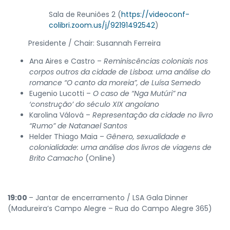
Sala de Reuniões 2 (
https://videoconf-
colibri.zoom.us/j/92191492542
)
Presidente / Chair: Susannah Ferreira
Ana Aires e Castro –
Reminiscências coloniais nos
corpos outros da cidade de Lisboa: uma análise do
romance “O canto da moreia”, de Luísa Semedo
Eugenio Lucotti –
O caso de “Nga Mutúri” na
‘construção’ do século XIX angolano
Karolina Válová –
Representação da cidade no livro
“Rumo” de Natanael Santos
Helder Thiago Maia –
Gênero, sexualidade e
colonialidade: uma análise dos livros de viagens de
Brito Camacho
(Online)
19:00
– Jantar de encerramento / LSA Gala Dinner
(Madureira’s Campo Alegre – Rua do Campo Alegre 365)