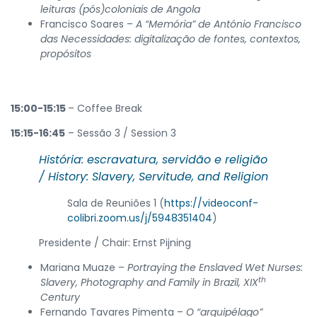
leituras (pós)coloniais de Angola
Francisco Soares –
A “Memória” de António Francisco
das Necessidades: digitalização de fontes, contextos,
propósitos
15:00-15:15
– Coffee Break
15:15-16:45
– Sessão 3 / Session 3
História: escravatura, servidão e religião
/
History: Slavery, Servitude, and Religion
Sala de Reuniões 1 (
https://videoconf-
colibri.zoom.us/j/5948351404
)
Presidente / Chair: Ernst Pijning
Mariana Muaze –
Portraying the Enslaved Wet Nurses:
th
Slavery, Photography and Family in Brazil, XIX
Century
Fernando Tavares Pimenta –
O “arquipélago”