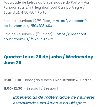
Faculdade de Letras da Universidade do Porto – Via
Panorâmica, s/n (Neighborhood Campo Alegre /
Boavista), 4150-564 Porto
nd
Sala de Reuniões 1 (2
floor) –
https://videoconf-
colibri.zoom.us/j/5948351404
2nd
Sala de Reuniões 2 (
floor) –
https://videoconf-
colibri.zoom.us/j/92191492542
Quarta-feira, 25 de junho / Wednesday
June 25
9:30-11:00
– Receção e café / Registration & Coffee
11:00-12:30
– Sessão 1 / Session 1
Experiências de maternidade de mulheres
escravizadas em África e na Diáspora