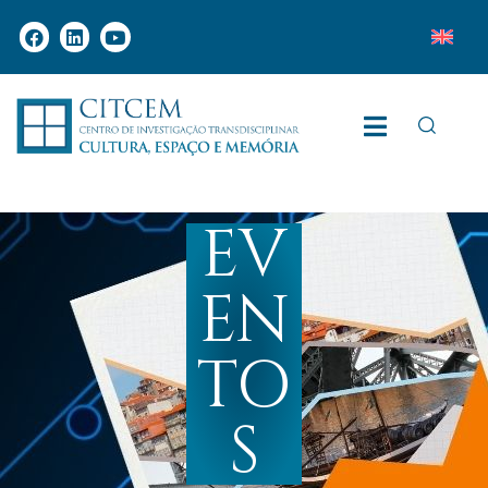
EV
EN
TO
S