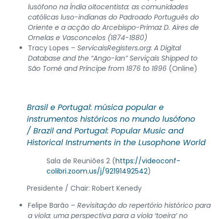
lusófono na Índia oitocentista: as comunidades
católicas luso-indianas do Padroado Português do
Oriente e a acção do Arcebispo-Primaz D. Aires de
Ornelas e Vasconcelos (1874-1880)
Tracy Lopes –
ServicaisRegisters.org: A Digital
Database and the “Ango-lan” Serviçais Shipped to
São Tomé and Príncipe from 1876 to 1896
(Online)
Brasil e Portugal: música popular e
instrumentos históricos no mundo lusófono
/
Brazil and Portugal: Popular Music and
Historical Instruments in the Lusophone World
Sala de Reuniões 2 (
https://videoconf-
colibri.zoom.us/j/92191492542
)
Presidente / Chair: Robert Kenedy
Felipe Barão –
Revisitação do repertório histórico para
a viola: uma perspectiva para a viola ‘toeira’ no