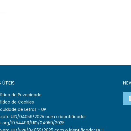
S ÚTEIS
NE
lítica de Privacidade
lítica de Cookies
culdade de Letras - UP
ojeto UID/04059/2025 com o identificador
i.org/10.54499/UID/04059/2025
ojeto UID/PRR/04059/2025 com o identificador DOI