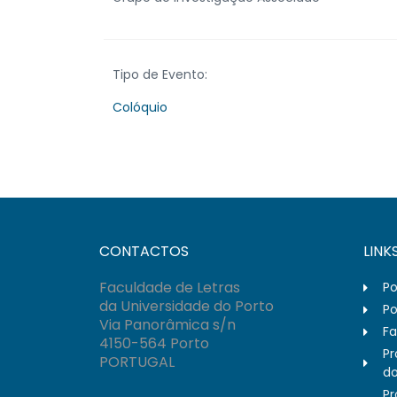
Tipo de Evento:
Colóquio
CONTACTOS
LINK
Faculdade de Letras
Po
da Universidade do Porto
Po
Via Panorâmica s/n
Fa
4150-564 Porto
Pr
PORTUGAL
do
Pr