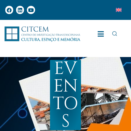
EV
EN
TO
S