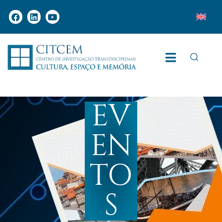
EV
EN
TO
S