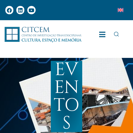
EV
EN
TO
S