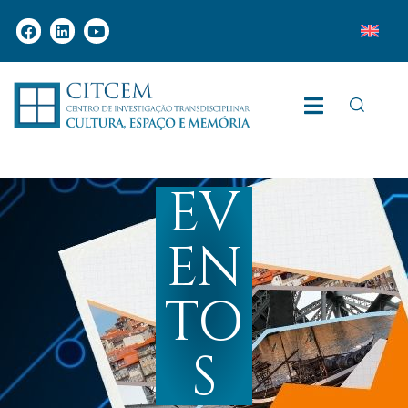
EV
EN
TO
S