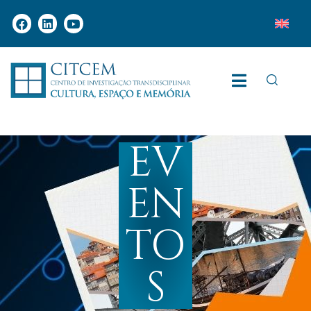
EV
EN
TO
S