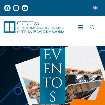
EV
EN
TO
S