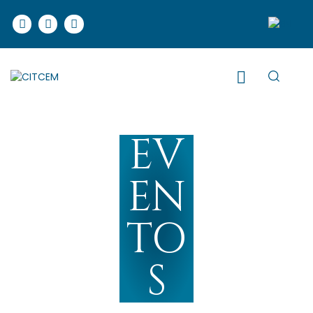
EV
EN
TO
S