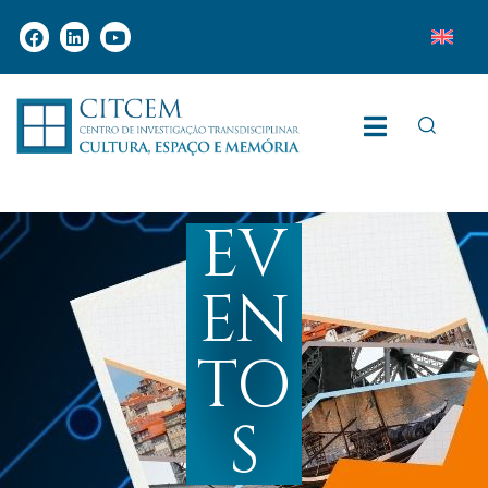
EV
EN
TO
S