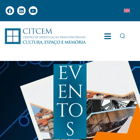
EV
EN
TO
S