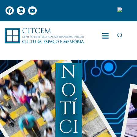
N
O
TÍ
CI