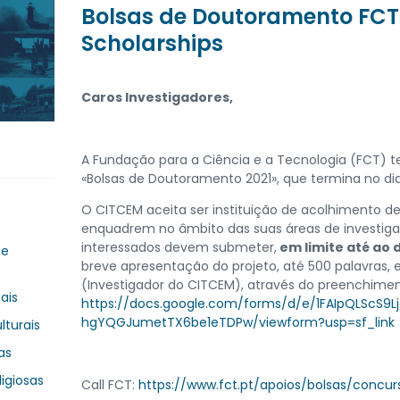
Bolsas de Doutoramento FCT 
Scholarships
Caros Investigadores,
A Fundação para a Ciência e a Tecnologia (FCT) 
«Bolsas de Doutoramento 2021», que termina no dia
O CITCEM aceita ser instituição de acolhimento d
enquadrem no âmbito das suas áreas de investiga
interessados devem submeter,
em limite até ao 
 e
breve apresentação do projeto, até 500 palavras,
(Investigador do CITCEM), através do preenchimen
ais
https://docs.google.com/forms/d/e/1FAIpQLScS
hgYQGJumetTX6be1eTDPw/viewform?usp=sf_link
lturais
as
ligiosas
Call FCT:
https://www.fct.pt/apoios/bolsas/concurs