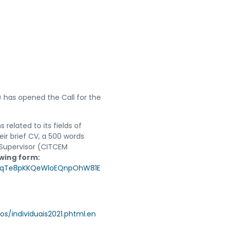
 has opened the Call for the
 related to its fields of
ir brief CV, a 500 words
 Supervisor (CITCEM
lowing form:
9LjqTe8pKKQeWloEQnpOhW81E
os/individuais2021.phtml.en