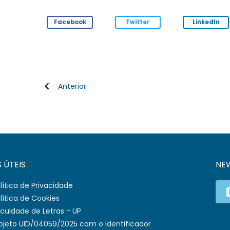
Facebook
Twitter
LinkedIn
Anterior
S ÚTEIS
NE
lítica de Privacidade
lítica de Cookies
culdade de Letras - UP
ojeto UID/04059/2025 com o identificador