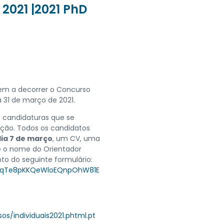
2021 |2021 PhD
tem a decorrer o Concurso
 31 de março de 2021.
e candidaturas que se
ção. Todos os candidatos
dia 7 de março
, um CV, uma
 e o nome do Orientador
to do seguinte formulário:
9LjqTe8pKKQeWloEQnpOhW81E
os/individuais2021.phtml.pt