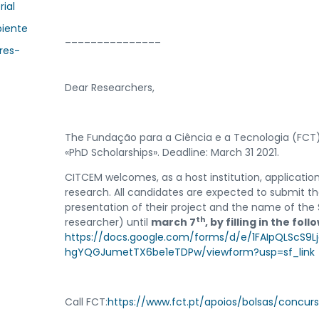
rial
biente
_______________
res-
Dear Researchers,
The Fundação para a Ciência e a Tecnologia (FCT)
«PhD Scholarships». Deadline: March 31 2021.
CITCEM welcomes, as a host institution, applications
research. All candidates are expected to submit the
presentation of their project and the name of the
th
researcher) until
march 7
, by filling in the fol
https://docs.google.com/forms/d/e/1FAIpQLScS
hgYQGJumetTX6be1eTDPw/viewform?usp=sf_link
Call FCT:
https://www.fct.pt/apoios/bolsas/concurs