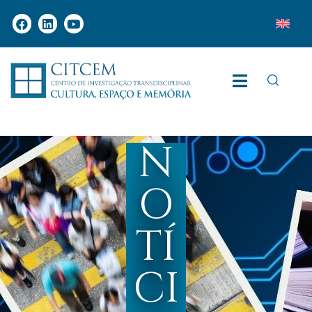
N
O
TÍ
CI