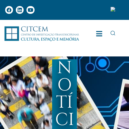
N
O
TÍ
CI