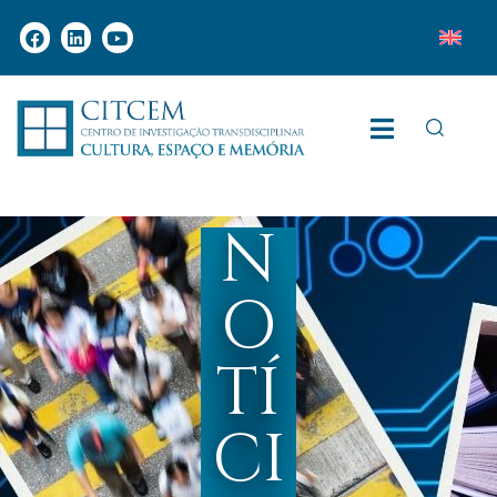
N
O
TÍ
CI