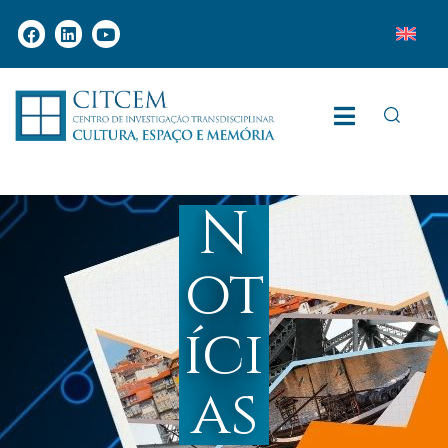
N
ot
íci
as