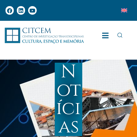
N
ot
íci
as