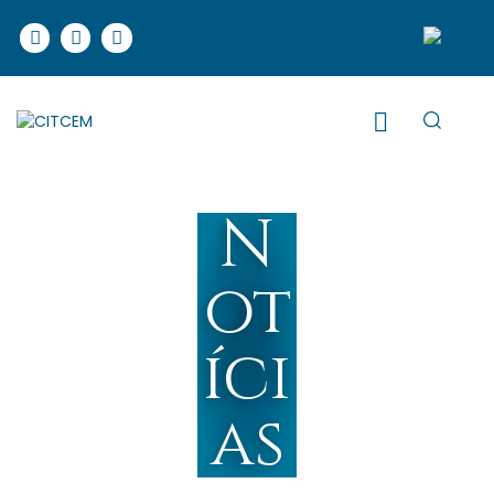
N
ot
íci
as