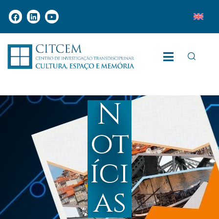
N
ot
íci
as