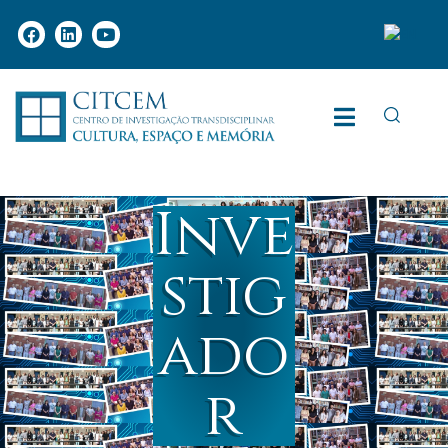
Inve
stig
ado
r