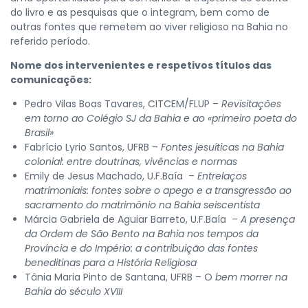
do livro e as pesquisas que o integram, bem como de
outras fontes que remetem ao viver religioso na Bahia no
referido período.
Nome dos intervenientes e respetivos títulos das
comunicações:
Pedro Vilas Boas Tavares, CITCEM/FLUP –
Revisitações
em torno ao Colégio SJ da Bahia e ao «primeiro poeta do
Brasil»
Fabrício Lyrio Santos, UFRB –
Fontes jesuíticas na Bahia
colonial: entre doutrinas, vivências e normas
Emily de Jesus Machado, U.F.Baía –
Entrelaços
matrimoniais: fontes sobre o apego e a transgressão ao
sacramento do matrimônio na Bahia seiscentista
Márcia Gabriela de Aguiar Barreto, U.F.Baía –
A presença
da Ordem de São Bento na Bahia nos tempos da
Província e do Império: a contribuição das fontes
beneditinas para a História Religiosa
Tânia Maria Pinto de Santana, UFRB – O
bem morrer na
Bahia do século XVIII