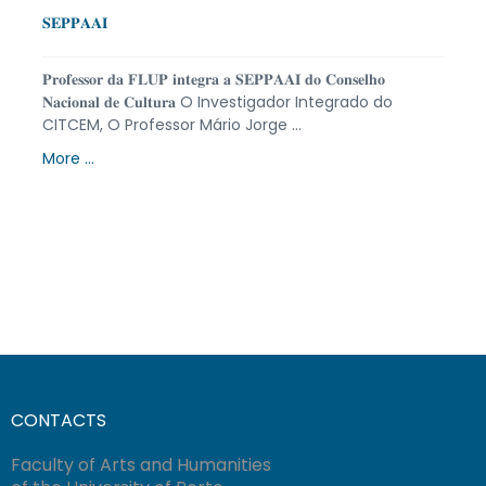
𝐒𝐄𝐏𝐏𝐀𝐀𝐈
𝐏𝐫𝐨𝐟𝐞𝐬𝐬𝐨𝐫 𝐝𝐚 𝐅𝐋𝐔𝐏 𝐢𝐧𝐭𝐞𝐠𝐫𝐚 𝐚 𝐒𝐄𝐏𝐏𝐀𝐀𝐈 𝐝𝐨 𝐂𝐨𝐧𝐬𝐞𝐥𝐡𝐨
𝐍𝐚𝐜𝐢𝐨𝐧𝐚𝐥 𝐝𝐞 𝐂𝐮𝐥𝐭𝐮𝐫𝐚 O Investigador Integrado do
CITCEM, O Professor Mário Jorge ...
More ...
CONTACTS
Faculty of Arts and Humanities